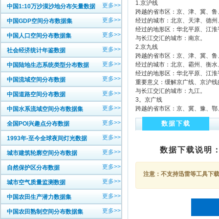
1.京沪线
更多>>
中国1:10万沙漠沙地分布矢量数据
跨越的省市区：京、津、冀、鲁
更多>>
经过的城市：北京、天津、德州
中国GDP空间分布数据集
经过的地形区：华北平原、江淮
更多>>
中国人口空间分布数据集
与长江交汇的城市：南京。
2.京九线
更多>>
社会经济统计年鉴数据
跨越的省市区：京、津、冀、鲁
更多>>
经过的城市：北京、霸州、衡水
中国陆地生态系统类型分布数据
经过的地形区：华北平原、江淮
更多>>
中国流域空间分布数据
重要意义：缓解京广线、京沪线
与长江交汇的城市：九江。
更多>>
中国道路空间分布数据
3。京广线
更多>>
跨越的省市区：京、冀、豫、鄂
中国水系流域空间分布数据集
更多>>
数据下载
全国POI兴趣点分布数据
更多>>
1993年-至今全球夜间灯光数据
数据下载说明
更多>>
城市建筑轮廓空间分布数据
更多>>
自然保护区分布数据
注意：不支持迅雷等工具下载，
更多>>
城市空气质量监测数据
更多>>
中国农田生产潜力数据集
更多>>
中国农田熟制空间分布数据集