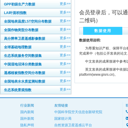
更多>>
GPP初级生产力数据
会员登录后，可以通
更多>>
LAI叶面积指数
二维码）
更多>>
全国地表温度LST空间分布数据
更多>>
全国作物类型分布数据
数据使用
更多>>
高分辨率卫星遥感影像数据
数据使用说明:
更多>>
全球基础地理数据
为尊重知识产权、保障平台权
究成果中（包括公开发表的论文
更多>>
生态系统服务空间数据集
中文发表的成果致谢中参考以下规范
更多>>
中国湿地沼泽分类数据集
英文发表的成果致谢中依据以下规范注明： The
更多>>
遥感植被指数空间分布数据
platform(www.gisrs.cn)。
更多>>
全国地表水水质监测站数据
更多>>
生态系统景观指数
行业新闻
友情链接
国内新闻
中国科学院空天信息创新研究院
国外新闻
国家统计局
隐私声明
自然资源卫星遥感云平台