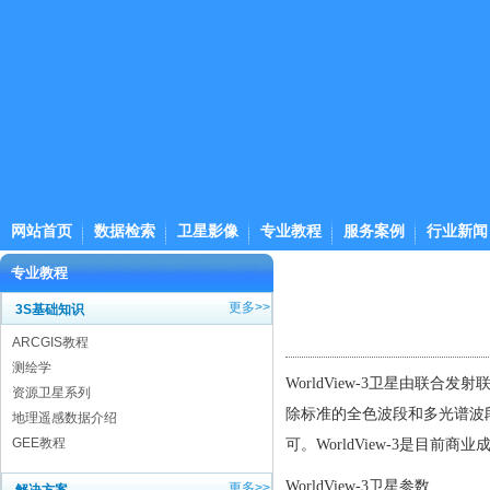
网站首页
数据检索
卫星影像
专业教程
服务案例
行业新闻
专业教程
更多>>
3S基础知识
ARCGIS教程
测绘学
WorldView-3卫星由联合发
资源卫星系列
除标准的全色波段和多光谱波段
地理遥感数据介绍
GEE教程
可。WorldView-3是目前
WorldView-3卫星参数
更多>>