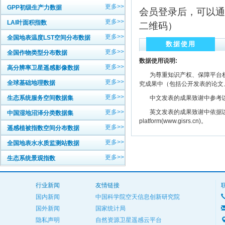
更多>>
GPP初级生产力数据
会员登录后，可以通
更多>>
LAI叶面积指数
二维码）
更多>>
全国地表温度LST空间分布数据
数据使用
更多>>
全国作物类型分布数据
数据使用说明:
更多>>
高分辨率卫星遥感影像数据
为尊重知识产权、保障平台权
更多>>
全球基础地理数据
究成果中（包括公开发表的论文
更多>>
生态系统服务空间数据集
中文发表的成果致谢中参考以下规范
更多>>
英文发表的成果致谢中依据以下规范注明： The
中国湿地沼泽分类数据集
platform(www.gisrs.cn)。
更多>>
遥感植被指数空间分布数据
更多>>
全国地表水水质监测站数据
更多>>
生态系统景观指数
行业新闻
友情链接
国内新闻
中国科学院空天信息创新研究院
国外新闻
国家统计局
隐私声明
自然资源卫星遥感云平台