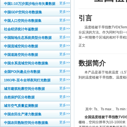
更多>>
中国1:10万沙漠沙地分布矢量数据
更多>>
中国GDP空间分布数据集
引言
更多>>
中国人口空间分布数据集
温度植被干旱指数TVDI(Tempe
更多>>
社会经济统计年鉴数据
分反演的方法。作为同时与归一化植
更多>>
某一时期整个区域的相对干旱程
中国陆地生态系统类型分布数据
正文
更多>>
中国流域空间分布数据
更多>>
中国道路空间分布数据
数据简介
更多>>
中国水系流域空间分布数据集
更多>>
全国POI兴趣点分布数据
本产品是基于地表温度（LST
到的温度植被干旱指数。温度植被
更多>>
1993年-至今全球夜间灯光数据
更多>>
城市建筑轮廓空间分布数据
更多>>
自然保护区分布数据
更多>>
城市空气质量监测数据
其中: Ts、Ts max 、T
更多>>
中国农田生产潜力数据集
全国温度植被干旱指数TVDI
更多>>
栅格，空间分辨率为10-1000
中国农田熟制空间分布数据集