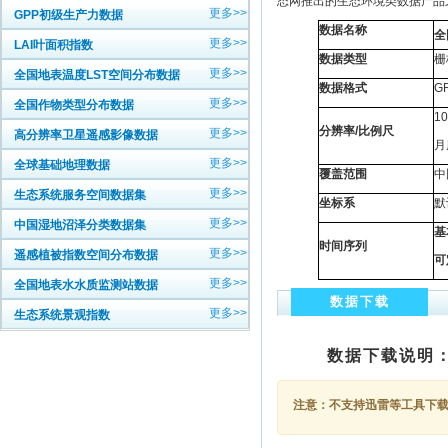
态网推出的生态环境类数据产品
更多>>
GPP初级生产力数据
数据名称
全
更多>>
LAI叶面积指数
数据类型
栅
更多>>
全国地表温度LST空间分布数据
数据格式
G
更多>>
全国作物类型分布数据
1
分辨率/比例尺
更多>>
高分辨率卫星遥感影像数据
月
更多>>
全球基础地理数据
覆盖范围
中
更多>>
生态系统服务空间数据集
坐标系
默
更多>>
中国湿地沼泽分类数据集
基
时间序列
更多>>
遥感植被指数空间分布数据
可
更多>>
全国地表水水质监测站数据
数据下载
更多>>
生态系统景观指数
数据下载说明
注意：不支持迅雷等工具下载，