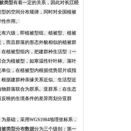
被类型
有着一定的关系，因此对
长江经
类型的空间分布规律，同时对全国植被
导性作用。
元有六级，即植被型组、植被型、植被
近，而且群落的形态外貌相似的植被群
：在植被型组内，把建群种生活型（一
联合为植被型，如寒温性针叶林、落叶
充单位，在植被型内根据优势层片或指
，根据建群种亲缘关系近似、生活型近
植物群落联合为群系。亚群系：在生态
所反映的生境条件的差异而划分亚群
》为基础，采用
WGS1984
地理坐标系，
植被类型分布数据
分为三个级别：第一