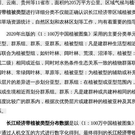
川、云南、贵州等
11
省市，面积约
205
万平方公里。区域气候与
植
济带植被类型
进行详细分类不仅能正确认识长江经济带区域植被
和草场资源统计，自然区划和农林区划等工作，均有着重要的指
2020
年出版的《
1
：
100
万中国植被图集》采用的主要分类单
亚型、群系组、群系、亚群系。植被型组：凡是建群种生活型相
落联合为植被型组，如针叶林、阔叶林、荒漠、沼泽等。植被型
或二级）相同或近似，同时对水热条件生态关系一致的植物群落
阔叶林、常绿阔叶林、草原等。植被亚型：为植被型的辅助或补
示层片的差异进一步划分亚型。群系组：在植被型或亚型范围内
似或生境相近而划分群系组。群系：凡是建群种或共建种相同的
幅度比较广的群系内，根据次优势层片或建群种的植被亚种及其
系。
长江经济带植被类型分布数据
是以《
1
：
100
万中国植被图集
并通过人机交互的方式进行数字化得到。最终得到的
长江经济带