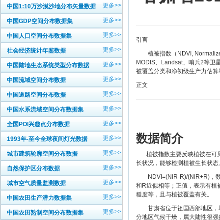
更多>>
中国1:10万沙漠沙地分布矢量数据
更多>>
中国GDP空间分布数据集
更多>>
中国人口空间分布数据集
引言
更多>>
社会经济统计年鉴数据
植被指数（NDVI, Normalize
MODIS、Landsat、哨兵
更多>>
中国陆地生态系统类型分布数据
被覆盖分类和净初级生产力估算
更多>>
中国流域空间分布数据
正文
更多>>
中国道路空间分布数据
更多>>
中国水系流域空间分布数据集
更多>>
全国POI兴趣点分布数据
数据简介
更多>>
1993年-至今全球夜间灯光数据
更多>>
城市建筑轮廓空间分布数据
植被指数主要反映植被在可见
长状况，能够检测植被生长状态
更多>>
自然保护区分布数据
NDVI=(NIR-R)/(NI
更多>>
城市空气质量监测数据
和R近似相等；正值，表示有植
糙度等，且与植被覆盖有关。
更多>>
中国农田生产潜力数据集
甘肃省位于祖国西部地区，地
更多>>
中国农田熟制空间分布数据集
分地区气候干燥，属大陆性很强