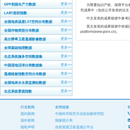
更多>>
GPP初级生产力数据
为尊重知识产权、保障平台权
究成果中（包括公开发表的论文
更多>>
LAI叶面积指数
中文发表的成果致谢中参考以下规范
更多>>
全国地表温度LST空间分布数据
英文发表的成果致谢中依据以下规范注明： The
更多>>
全国作物类型分布数据
platform(www.gisrs.cn)。
更多>>
高分辨率卫星遥感影像数据
更多>>
全球基础地理数据
更多>>
生态系统服务空间数据集
更多>>
中国湿地沼泽分类数据集
更多>>
遥感植被指数空间分布数据
更多>>
全国地表水水质监测站数据
更多>>
生态系统景观指数
行业新闻
友情链接
国内新闻
中国科学院空天信息创新研究院
国外新闻
国家统计局
隐私声明
自然资源卫星遥感云平台