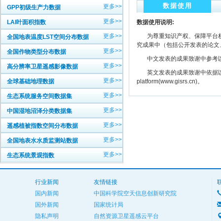
数据使用
更多>>
GPP初级生产力数据
更多>>
LAI叶面积指数
数据使用说明:
更多>>
为尊重知识产权、保障平台权
全国地表温度LST空间分布数据
究成果中（包括公开发表的论文
更多>>
全国作物类型分布数据
中文发表的成果致谢中参考以下规范
更多>>
高分辨率卫星遥感影像数据
英文发表的成果致谢中依据以下规范注明： The
更多>>
全球基础地理数据
platform(www.gisrs.cn)。
更多>>
生态系统服务空间数据集
更多>>
中国湿地沼泽分类数据集
更多>>
遥感植被指数空间分布数据
更多>>
全国地表水水质监测站数据
更多>>
生态系统景观指数
行业新闻
友情链接
国内新闻
中国科学院空天信息创新研究院
国外新闻
国家统计局
隐私声明
自然资源卫星遥感云平台