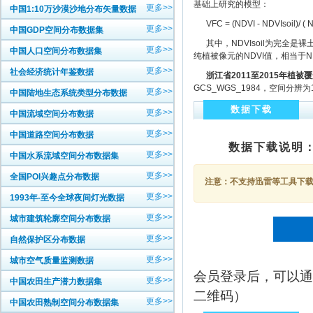
基础上研究的模型：
更多>>
中国1:10万沙漠沙地分布矢量数据
VFC = (NDVI - NDVIsoil)/ ( N
更多>>
中国GDP空间分布数据集
其中，NDVIsoil为完全是裸
更多>>
中国人口空间分布数据集
纯植被像元的NDVI值，相当于ND
更多>>
社会经济统计年鉴数据
浙江省2011至2015年植被
GCS_WGS_1984，空间分辨
更多>>
中国陆地生态系统类型分布数据
数据下载
更多>>
中国流域空间分布数据
更多>>
中国道路空间分布数据
数据下载说明
更多>>
中国水系流域空间分布数据集
更多>>
全国POI兴趣点分布数据
注意：不支持迅雷等工具下载，
更多>>
1993年-至今全球夜间灯光数据
更多>>
城市建筑轮廓空间分布数据
更多>>
自然保护区分布数据
更多>>
城市空气质量监测数据
会员登录后，可以通
更多>>
中国农田生产潜力数据集
二维码）
更多>>
中国农田熟制空间分布数据集