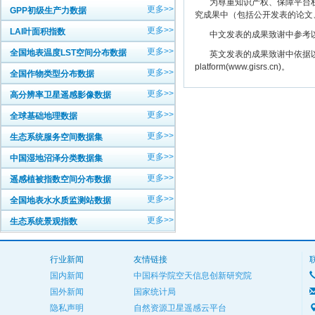
为尊重知识产权、保障平台权
更多>>
GPP初级生产力数据
究成果中（包括公开发表的论文
更多>>
LAI叶面积指数
中文发表的成果致谢中参考以下规范
更多>>
全国地表温度LST空间分布数据
英文发表的成果致谢中依据以下规范注明： The
platform(www.gisrs.cn)。
更多>>
全国作物类型分布数据
更多>>
高分辨率卫星遥感影像数据
更多>>
全球基础地理数据
更多>>
生态系统服务空间数据集
更多>>
中国湿地沼泽分类数据集
更多>>
遥感植被指数空间分布数据
更多>>
全国地表水水质监测站数据
更多>>
生态系统景观指数
行业新闻
友情链接
国内新闻
中国科学院空天信息创新研究院
国外新闻
国家统计局
隐私声明
自然资源卫星遥感云平台