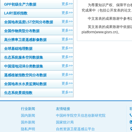
更多>>
GPP初级生产力数据
为尊重知识产权、保障平台权
究成果中（包括公开发表的论文
更多>>
LAI叶面积指数
中文发表的成果致谢中参考以下规范
更多>>
全国地表温度LST空间分布数据
英文发表的成果致谢中依据以下规范注明： The
更多>>
全国作物类型分布数据
platform(www.gisrs.cn)。
更多>>
高分辨率卫星遥感影像数据
更多>>
全球基础地理数据
更多>>
生态系统服务空间数据集
更多>>
中国湿地沼泽分类数据集
更多>>
遥感植被指数空间分布数据
更多>>
全国地表水水质监测站数据
更多>>
生态系统景观指数
行业新闻
友情链接
国内新闻
中国科学院空天信息创新研究院
国外新闻
国家统计局
隐私声明
自然资源卫星遥感云平台