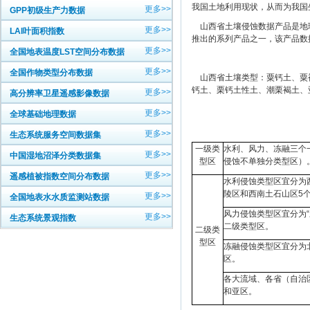
我国土地利用现状，从而为我国
更多>>
GPP初级生产力数据
山西省土壤侵蚀数据产品是地理
更多>>
LAI叶面积指数
推出的系列产品之一，该产品数
更多>>
全国地表温度LST空间分布数据
更多>>
全国作物类型分布数据
山西省土壤类型：粟钙土、粟褐
钙土、栗钙土性土、潮栗褐土、
更多>>
高分辨率卫星遥感影像数据
更多>>
全球基础地理数据
更多>>
生态系统服务空间数据集
一级类
水利、风力、冻融三个
更多>>
中国湿地沼泽分类数据集
型区
侵蚀不单独分类型区）
更多>>
遥感植被指数空间分布数据
水利侵蚀类型区宜分为
陵区和西南土石山区5
更多>>
全国地表水水质监测站数据
风力侵蚀类型区宜分为
更多>>
生态系统景观指数
二级类型区。
二级类
型区
冻融侵蚀类型区宜分为
区。
各大流域、各省（自治
和亚区。