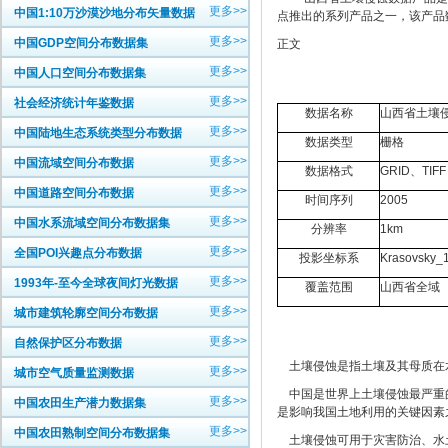
更多>>
中国1:10万沙漠沙地分布矢量数据
点推出的系列产品之一，该产品
更多>>
中国GDP空间分布数据集
正文
更多>>
中国人口空间分布数据集
更多>>
社会经济统计年鉴数据
数据名称
山西省土壤
更多>>
中国陆地生态系统类型分布数据
数据类型
栅格
更多>>
中国流域空间分布数据
数据格式
GRID、TIFF
更多>>
中国道路空间分布数据
时间序列
2005
更多>>
中国水系流域空间分布数据集
分辨率
1km
更多>>
全国POI兴趣点分布数据
投影坐标系
Krasovsky_1
更多>>
1993年-至今全球夜间灯光数据
覆盖范围
山西省全域
更多>>
城市建筑轮廓空间分布数据
更多>>
自然保护区分布数据
土壤侵蚀是指土壤及其母质在
更多>>
城市空气质量监测数据
中国是世界上土壤侵蚀最严重的
更多>>
中国农田生产潜力数据集
是影响我国土地利用的关键因素
更多>>
中国农田熟制空间分布数据集
土壤侵蚀可用于灾害防治、水土