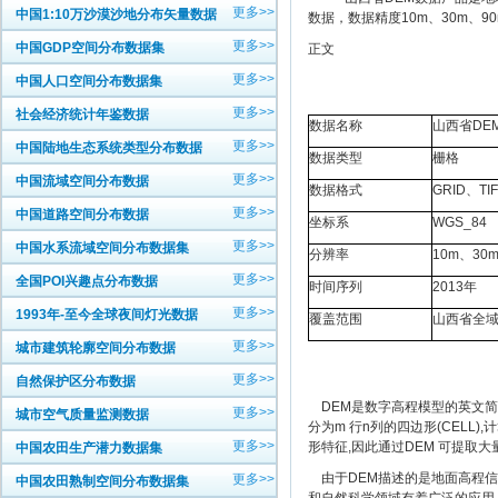
更多>>
中国1:10万沙漠沙地分布矢量数据
数据，数据精度10m、30m、
更多>>
中国GDP空间分布数据集
正文
更多>>
中国人口空间分布数据集
更多>>
社会经济统计年鉴数据
数据名称
山西省DE
更多>>
中国陆地生态系统类型分布数据
数据类型
栅格
更多>>
中国流域空间分布数据
数据格式
GRID、TIF
更多>>
中国道路空间分布数据
坐标系
WGS_84
更多>>
中国水系流域空间分布数据集
分辨率
10m、30
更多>>
全国POI兴趣点分布数据
时间序列
2013年
更多>>
1993年-至今全球夜间灯光数据
覆盖范围
山西省全
更多>>
城市建筑轮廓空间分布数据
更多>>
自然保护区分布数据
DEM是数字高程模型的英文简称(D
更多>>
城市空气质量监测数据
分为m 行n列的四边形(CEL
更多>>
形特征,因此通过DEM 可提
中国农田生产潜力数据集
由于DEM描述的是地面高程信
更多>>
中国农田熟制空间分布数据集