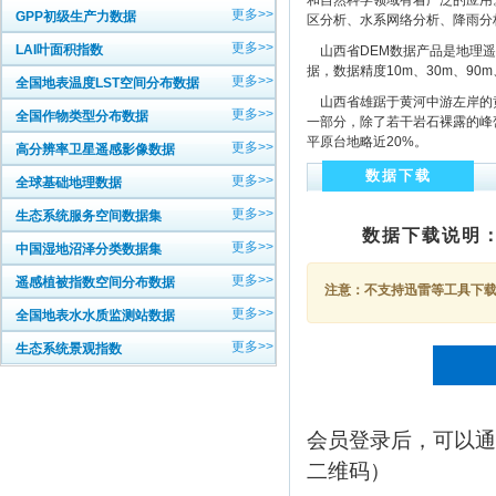
和自然科学领域有着广泛的应用
更多>>
GPP初级生产力数据
区分析、水系网络分析、降雨分
更多>>
LAI叶面积指数
山西省DEM数据产品是地理遥
据，数据精度10m、30m、9
更多>>
全国地表温度LST空间分布数据
山西省雄踞于黄河中游左岸的黄
更多>>
全国作物类型分布数据
一部分，除了若干岩石裸露的峰
平原台地略近20%。
更多>>
高分辨率卫星遥感影像数据
数据下载
更多>>
全球基础地理数据
更多>>
生态系统服务空间数据集
数据下载说明
更多>>
中国湿地沼泽分类数据集
更多>>
遥感植被指数空间分布数据
注意：不支持迅雷等工具下载，
更多>>
全国地表水水质监测站数据
更多>>
生态系统景观指数
会员登录后，可以通
二维码）