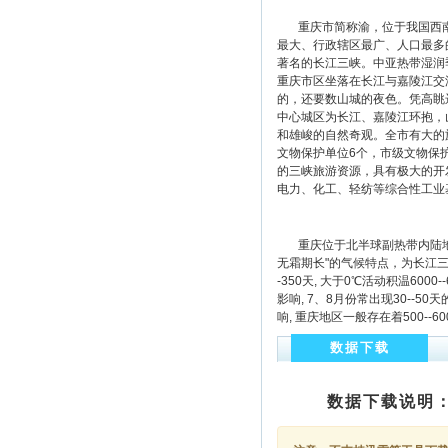
重庆市简称渝，位于我国西南地
最大、行政辖区最广、人口最多的
著名的长江三峡。中亚热带湿润
重庆市区坐落在长江与嘉陵江交
的，还要数山城的夜色。凭高眺
中心城区为长江、嘉陵江环抱，
和雄峻的自然奇观。全市有大的旅
文物保护单位6个，市级文物保护
的三峡旅游资源，具有极大的开
电力、化工、轻纺等综合性工业
重庆位于北半球副热带内陆地区
无霜期长"的气候特点，为长江三大"
-350天, 大于0℃活动积温60
影响, 7、8月份常出现30--
响, 重庆地区一般存在着500-
数据下载
数据下载说明