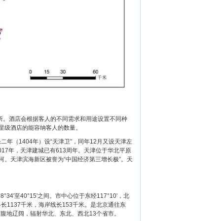
。酒店会根据客人的不同需求和用途设置不同种
星级酒店的能容纳客人的数量。
（1404年）设“天津卫”，同年12月又设天津左
17年，天津建城已有613周年。天津位于华北平原
。天津滨海新区被誉为“中国经济第三增长极”。天
4'至40°15'之间。市中心位于东经117°10'，北
界长1137千米，海岸线长153千米。是北京通往东
内腹地辽阔，辐射华北、东北、西北13个省市。