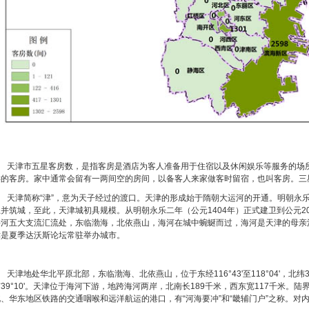
天津市五星客房数，是指客房是酒店为客人准备用于住宿以及休闲娱乐等服务的场所
类的客房。家中通常会留有一两间空的房间，以备客人来家做客时留宿，也叫客房。三
天津简称“津”，意为天子经过的渡口。天津的形成始于隋朝大运河的开通。明朝永乐二年
卫并筑城，至此，天津城初具规模。从明朝永乐二年（公元1404年）正式建卫到公元20
海河五大支流汇流处，东临渤海，北依燕山，海河在城中蜿蜒而过，海河是天津的母亲河
津是夏季达沃斯论坛常驻举办城市。
津地处华北平原北部，东临渤海、北依燕山，位于东经116°43'至118°04'，北纬38°3
39°10'。天津位于海河下游，地跨海河两岸，北南长189千米，西东宽117千米。陆
北、华东地区铁路的交通咽喉和远洋航运的港口，有“河海要冲”和“畿辅门户”之称。对