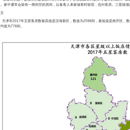
房。家中通常会留有一两间空的房间，以备客人来家做客时留宿，也叫客房。三星级酒
正文
天津市2017年五星客房数最高值是滨海新区，数值为2598间，最低值是南开区，数值
均值为778间。