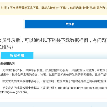
注意：不支持迅雷等工具下载，鼠标右键点击"下载"，然后选择"链接(目标)另存为"
数据名
会员登录后，可以通过以下链接下载数据样例，有问题
二维码）
数据使用
据使用说明:
为尊重知识产权、保障平台权益、扩展数据中心服务、评估数据应用潜力，请数据使
究成果中（包括公开发表的论文、论著、数据产品和未公开发表的研究报告、数据产品
文发表的成果致谢中参考以下规范注明：数据来源于"地理遥感生态网科学数据注册与出版系统
文发表的成果致谢中依据以下规范注明： The data set is provided by Geographic remot
latform(www.gisrs.cn)。