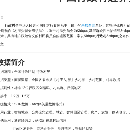
引言
行政村
是中华人民共和国地方行政体系中，最小的
基层自治
单位，其管理机构为&ld
颁布的《村民委员会组织法》，重申村民委员会为&ldquo;基层群众性自治组织&rdqu
淆，具有地方政治含义的村民委员会的辖区范围，常以&ldquo;
行政村
&rdquo;之
正文
数据简介
数据范围：全国行政区划-行政村界
数据类型：面状数据，全国各省市县【村庄-边界】乡村界、乡村范围、村界数据
数据属性：标准12位行政区划编码、村名称、所属地区
辨率：1:2万--1:5万
据格式：SHP数据（arcgis矢量数据格式）
应用行业：智慧城市、公共应急管理、城管、智慧园区管理、房产、农险、移动电信、
其他应用：通过经纬点，获取所在属村庄信息
行政区划管理、网格化管理，地理围栏，管辖区划等