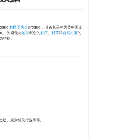
quo;
村民委员会
&rdquo;。其首长是村民委中国正
o;。为避免与
地理
概念的
村庄
、
村落
和
自然村落
的
名作为特指。
土建、规划相关行业等等。